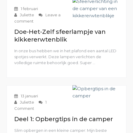
1 februari
Juliette
Leave a
comment
Doe-Het-Zelf sfeerlampje van
kikkererwtenblik
In onze bus hebben we in het plafond een aantal LED
spotjes verwerkt. Deze lampen verlichten de
volledige ruimte behoorlijk goed. Super …
“Doe-
Het-
Zelf
sfeerlampje
van
kikkererwtenblik”
13 januari
Juliette
1
Comment
Deel 1: Opbergtips in de camper
Slim opbergen in een kleine camper: Mijn beste