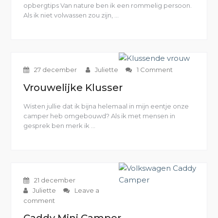
opbergtips Van nature ben ik een rommelig persoon.
Als ik niet volwassen zou zijn, …
“Deel
1:
Opbergtips
in
de
camper”
27 december
Juliette
1 Comment
Vrouwelijke Klusser
Wisten jullie dat ik bijna helemaal in mijn eentje onze
camper heb omgebouwd? Als ik met mensen in
gesprek ben merk ik …
“Vrouwelijke
Klusser”
21 december
Juliette
Leave a
comment