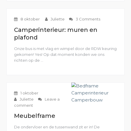
achterdeurtjes”
8 oktober
Juliette
3 Comments
Camperinterieur: muren en
plafond
Onze bus is met vlag en wimpel door de RDW keuring
gekomen! Yes! Op dat moment konden we ons
richten op de …
“Camperinterieur:
muren
en
plafond”
1 oktober
Juliette
Leave a
comment
Meubelframe
De ondervloer en de tussenwand zit er in! De