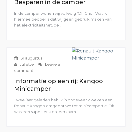
Besparen in de camper
In de camper wonen wij volledig ‘Off Grid’. Wat ik
hiermee bedoel is dat wij geen gebruik maken van
het elektriciteitsnet, de …
“Besparen
in
de
camper”
31 augustus
Juliette
Leave a
comment
Informatie op een rij: Kangoo
Minicamper
Twee jaar geleden heb ik in ongeveer 2 weken een
Renault Kangoo omgebouwd tot minicampertje. Dit
was een super leuk en leerzaam …
“Informatie
op
een
rij: