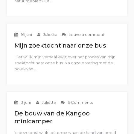
natuurgebied? Of …
“5
tips
voor
het
zoeken
naar
16 juni
Juliette
Leave a comment
een
geschikte
Mijn zoektocht naar onze bus
bus”
Hier wil ik mijn verhaal kwijt over het proces van mijn
zoektocht naar onze bus. Na onze ervaring met de
bouw van …
“Mijn
zoektocht
naar
onze
bus”
3 juni
Juliette
6 Comments
De bouw van de Kangoo
minicamper
In deze post wil ik het proces aan de hand van beeld