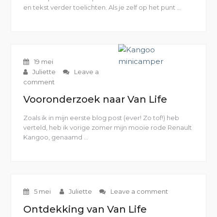
en tekst verder toelichten. Als je zelf op het punt …
“De
bouw
van
de
Kangoo
minicampe
19 mei
Juliette
Leave a
comment
Vooronderzoek naar Van Life
Zoals ik in mijn eerste blog post (ever! Zo tof!) heb
verteld, heb ik vorige zomer mijn mooie rode Renault
Kangoo, genaamd …
“Vooronderzoek
naar
Van
Life”
5 mei
Juliette
Leave a comment
Ontdekking van Van Life