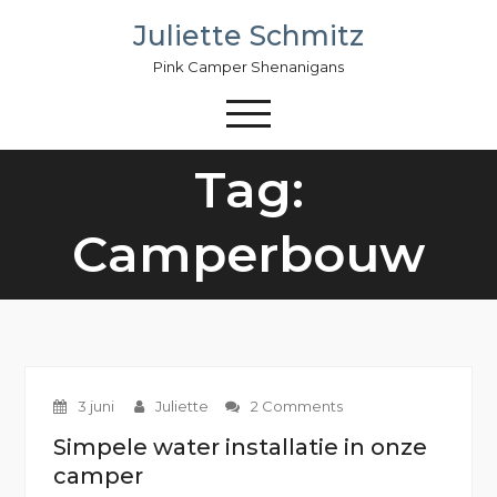
Skip
Juliette Schmitz
to
content
Pink Camper Shenanigans
Tag:
Camperbouw
3 juni
Juliette
2 Comments
Simpele water installatie in onze
camper