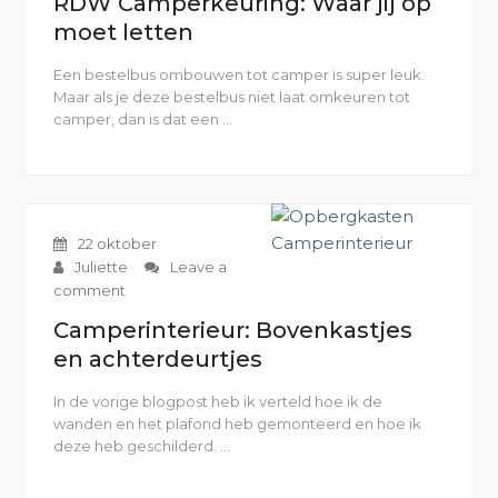
RDW Camperkeuring: Waar jij op
moet letten
Een bestelbus ombouwen tot camper is super leuk.
Maar als je deze bestelbus niet laat omkeuren tot
camper, dan is dat een …
“RDW
Camperkeuring:
Waar
jij
op
moet
22 oktober
letten”
Juliette
Leave a
comment
Camperinterieur: Bovenkastjes
en achterdeurtjes
In de vorige blogpost heb ik verteld hoe ik de
wanden en het plafond heb gemonteerd en hoe ik
deze heb geschilderd. …
“Camperinterieur:
Bovenkastjes
en