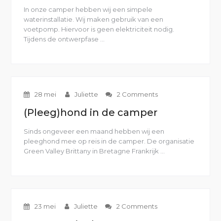
In onze camper hebben wij een simpele
waterinstallatie. Wij maken gebruik van een
voetpomp. Hiervoor is geen elektriciteit nodig.
Tijdens de ontwerpfase …
“Simpele
water
installatie
in
onze
camper”
28 mei
Juliette
2 Comments
(Pleeg)hond in de camper
Sinds ongeveer een maand hebben wij een
pleeghond mee op reis in de camper. De organisatie
Green Valley Brittany in Bretagne Frankrijk …
“(Pleeg)hond
in
de
camper”
23 mei
Juliette
2 Comments