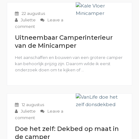
Kangoo
Minicamper”
22 augustus
Juliette
Leave a
comment
Uitneembaar Camperinterieur
van de Minicamper
Het aanschaffen en bouwen van een grotere camper
kan behoorlijk prijzig zijn. Daarom wilde ik eerst
onderzoek doen om te kijken of …
“Uitneembaar
Camperinterieur
van
de
Minicamper”
12 augustus
Juliette
Leave a
comment
Doe het zelf: Dekbed op maat in
de camper