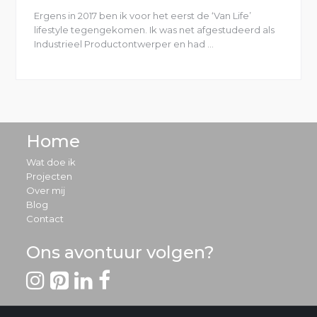
Ergens in 2017 ben ik voor het eerst de ‘Van Life’
lifestyle tegengekomen. Ik was net afgestudeerd als
Industrieel Productontwerper en had …
“Ontdekking
van
Van
Life”
Home
Wat doe ik
Projecten
Over mij
Blog
Contact
Ons avontuur volgen?