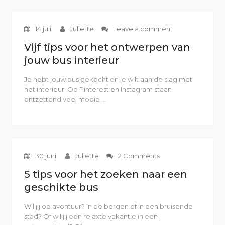
14 juli
Juliette
Leave a comment
Vijf tips voor het ontwerpen van
jouw bus interieur
Je hebt jouw bus gekocht en je wilt aan de slag met
het interieur. Op Pinterest en Instagram staan
ontzettend veel mooie …
“Vijf
tips
voor
het
ontwerpen
van
30 juni
Juliette
2 Comments
jouw
bus
5 tips voor het zoeken naar een
interieur”
geschikte bus
Wil jij op avontuur? In de bergen of in een bruisende
stad? Of wil jij een relaxte vakantie in een