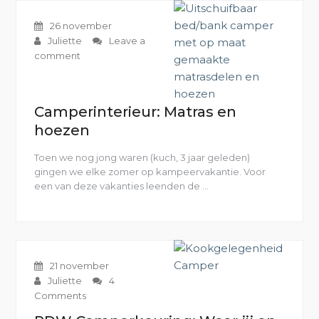
26 november
Juliette
Leave a
comment
Camperinterieur: Matras en
hoezen
Toen we nog jong waren (kuch, 3 jaar geleden)
gingen we elke zomer op kampeervakantie. Voor
een van deze vakanties leenden de …
“Camperinterieur:
Matras
en
hoezen”
21 november
Juliette
4
Comments