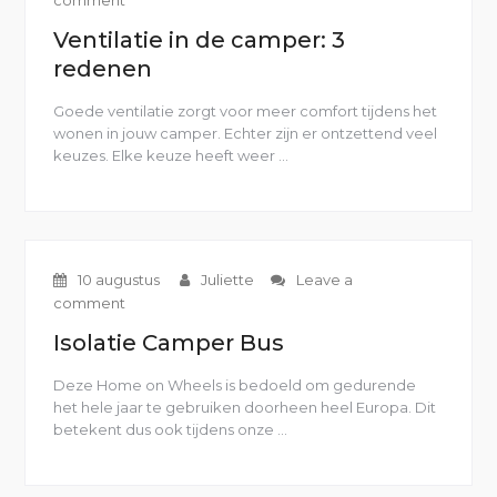
comment
Ventilatie in de camper: 3
redenen
Goede ventilatie zorgt voor meer comfort tijdens het
wonen in jouw camper. Echter zijn er ontzettend veel
keuzes. Elke keuze heeft weer …
“Ventilatie
in
de
camper:
3
redenen”
10 augustus
Juliette
Leave a
comment
Isolatie Camper Bus
Deze Home on Wheels is bedoeld om gedurende
het hele jaar te gebruiken doorheen heel Europa. Dit
betekent dus ook tijdens onze …
“Isolatie
Camper
Bus”