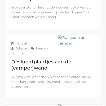
In ons bakstenen huis hadden we een joekel van een
(tweedehands) donsdeken op ons bed liggen. ‘The
Floof’ noemen we die. Heerlijk …
“Doe
het
zelf:
Dekbed
op
maat
1 maart
in
Juliette
Leave a
de
comment
camper”
DIY luchtplantjes aan de
(camper)wand
Wie mij kent, weet dat ik niet zonder planten om mij
heen kan leven. Ons bakstenen huis staat vol met
planten en …
“DIY
luchtplantjes
aan
de
(camper)wand”