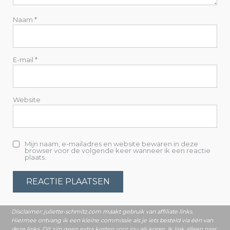
g
Naam
*
a
t
E-mail
*
i
e
Website
Mijn naam, e-mailadres en website bewaren in deze
browser voor de volgende keer wanneer ik een reactie
plaats.