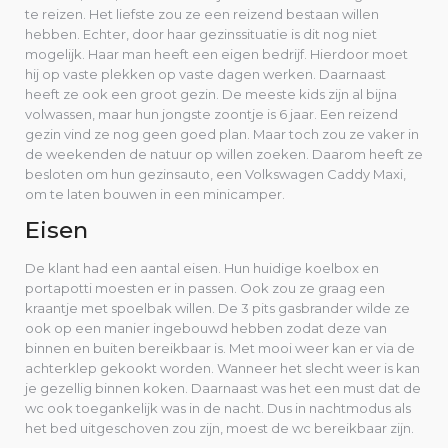
te reizen. Het liefste zou ze een reizend bestaan willen
hebben. Echter, door haar gezinssituatie is dit nog niet
mogelijk. Haar man heeft een eigen bedrijf. Hierdoor moet
hij op vaste plekken op vaste dagen werken. Daarnaast
heeft ze ook een groot gezin. De meeste kids zijn al bijna
volwassen, maar hun jongste zoontje is 6 jaar. Een reizend
gezin vind ze nog geen goed plan. Maar toch zou ze vaker in
de weekenden de natuur op willen zoeken. Daarom heeft ze
besloten om hun gezinsauto, een Volkswagen Caddy Maxi,
om te laten bouwen in een minicamper.
Eisen
De klant had een aantal eisen. Hun huidige koelbox en
portapotti moesten er in passen. Ook zou ze graag een
kraantje met spoelbak willen. De 3 pits gasbrander wilde ze
ook op een manier ingebouwd hebben zodat deze van
binnen en buiten bereikbaar is. Met mooi weer kan er via de
achterklep gekookt worden. Wanneer het slecht weer is kan
je gezellig binnen koken. Daarnaast was het een must dat de
wc ook toegankelijk was in de nacht. Dus in nachtmodus als
het bed uitgeschoven zou zijn, moest de wc bereikbaar zijn.