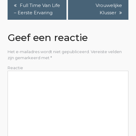
Full Time Van Life
Vrouwelijke
B
– Eerste Ervaring
Klusser
e
r
Geef een reactie
i
Het e-mailadres wordt niet gepubliceerd.
Vereiste velden
c
zijn gemarkeerd met
*
h
Reactie
t
n
a
v
i