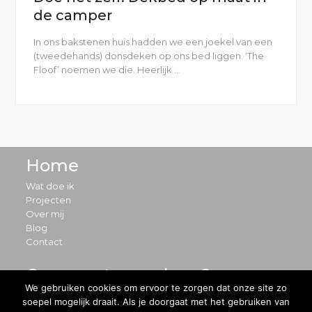
de camper
In ons bakstenen huis hadden we een joekel van een
(tweedehands) donsdeken op ons bed liggen. ‘The
Floof’ noemen we die. Heerlijk …
“Doe
het
zelf:
Dekbed
op
maat
in
Home
de
camper”
Wat doe ik
Projecten
Over mij
Blog
Contact
Ons avontuur volgen?
We gebruiken cookies om ervoor te zorgen dat onze site zo
soepel mogelijk draait. Als je doorgaat met het gebruiken van