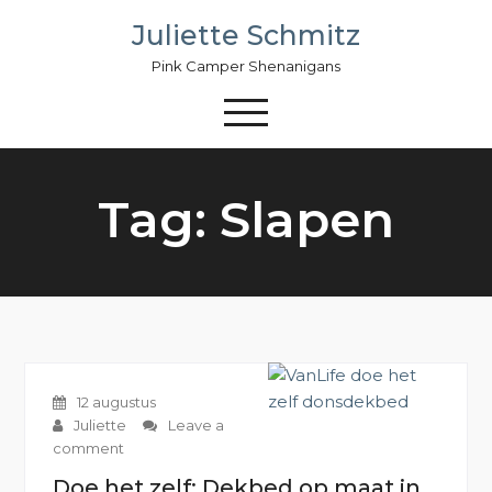
Skip
Juliette Schmitz
to
content
Pink Camper Shenanigans
Tag: Slapen
12 augustus
Juliette
Leave a
comment
Doe het zelf: Dekbed op maat in