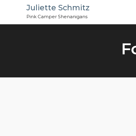
Skip
Juliette Schmitz
to
Pink Camper Shenanigans
content
F