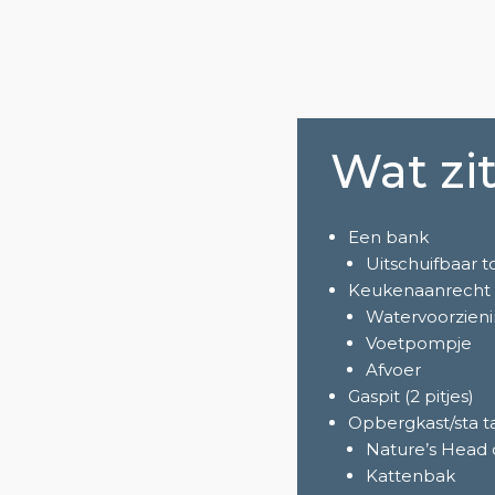
Wat zit
Een bank
Uitschuifbaar t
Keukenaanrecht
Watervoorzienin
Voetpompje
Afvoer
Gaspit (2 pitjes)
Opbergkast/sta ta
Nature’s Head
Kattenbak