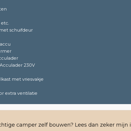
ten
 etc.
 met schuifdeur
 accu
ormer
cculader
 Acculader 230V
kast met vriesvakje
r extra ventilatie
achtige camper zelf bouwen? Lees dan zeker mijn 