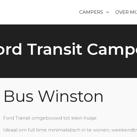
CAMPERS
OVER MI
ord Transit Camp
Bus Winston
Ford Transit omgebouwd tot klein huisje
Ideaal om full time minimalistisch in te wonen, weekendtr