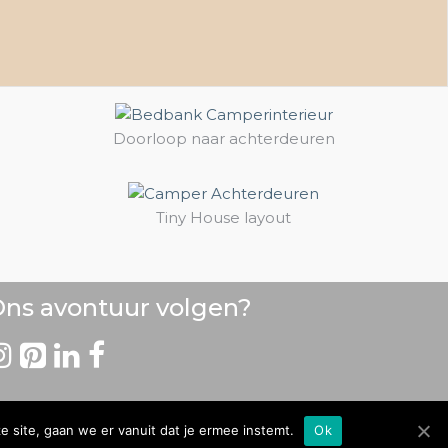
Doorloop naar achterdeuren
Tiny House layout
ns avontuur volgen?
e site, gaan we er vanuit dat je ermee instemt.
Ok