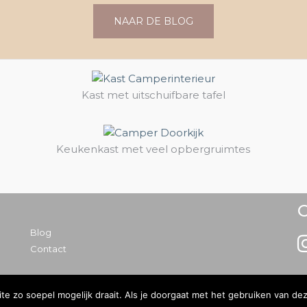
NAAR DE BLOG
Kast met uitschuifbare tafel
Keukenkast met veel opbergruimtes
O
Blog
Contact
e zo soepel mogelijk draait. Als je doorgaat met het gebruiken van dez