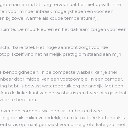
grote ramen in. Dit zorgt ervoor dat het niet opvalt in het
amen voor minder inbraak mogelijkheden en voor een
eren bij zowel warme als koude temperaturen).
e ruimte. De muurkleuren en het dakraam zorgen voor een
chuifbare tafel. Het hoge aanrecht zorgt voor de
op. Ikzelf vind het namelijk prettig om staand aan mijn
le benodigdheden. In de compacte wasbak kan je snel
ienbaar door middel van een voetpompje. In een camper,
ing hebt, is bewust watergebruik erg belangrijk. Met een
Aan de linkerkant van de wasbak is een twee pits gasplaat
voor te bereiden.
t over een compost wc, een kattenbak en twee
gebruik, milieuvriendelijk, en ruikt niet. De kattenbak is
ttenbak is op maat gemaakt voor onze grote kater, zo heeft