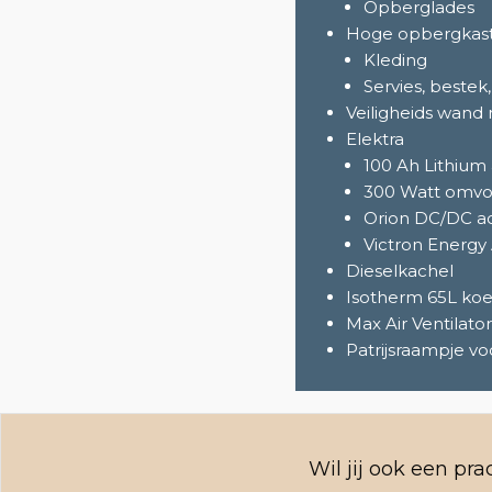
Opberglades
Hoge opbergkas
Kleding
Servies, bestek,
Veiligheids wand
Elektra
100 Ah Lithium
300 Watt omv
Orion DC/DC a
Victron Energy
Dieselkachel
Isotherm 65L koel
Max Air Ventilator
Patrijsraampje voo
Wil jij ook een pr