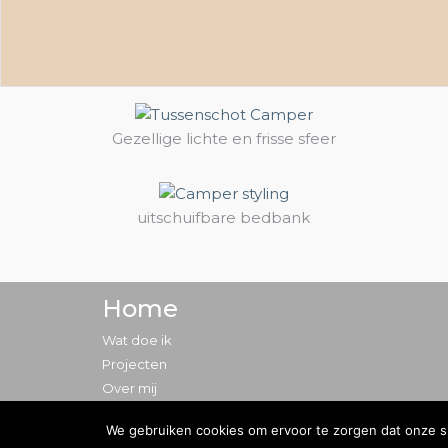
Gezellige lichte en frisse sfeer
uitschuifbare bedbank
Home
Wat doe ik
Projecten
Over mij
We gebruiken cookies om ervoor te zorgen dat onze sit