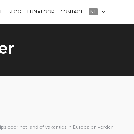
J
BLOG
LUNALOOP
CONTACT
NL
er
ips door het land of vakanties in Europa en verder.