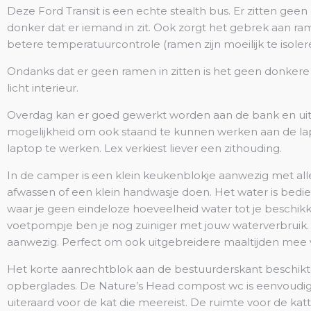
Deze Ford Transit is een echte stealth bus. Er zitten geen 
donker dat er iemand in zit. Ook zorgt het gebrek aan r
betere temperatuurcontrole (ramen zijn moeilijk te isol
Ondanks dat er geen ramen in zitten is het geen donker
licht interieur.
Overdag kan er goed gewerkt worden aan de bank en uits
mogelijkheid om ook staand te kunnen werken aan de lapt
laptop te werken. Lex verkiest liever een zithouding.
In de camper is een klein keukenblokje aanwezig met al
afwassen of een klein handwasje doen. Het water is bed
waar je geen eindeloze hoeveelheid water tot je beschikk
voetpompje ben je nog zuiniger met jouw waterverbruik. 
aanwezig. Perfect om ook uitgebreidere maaltijden mee 
Het korte aanrechtblok aan de bestuurderskant beschik
opberglades. De Nature’s Head compost wc is eenvoudig in 
uiteraard voor de kat die meereist. De ruimte voor de ka