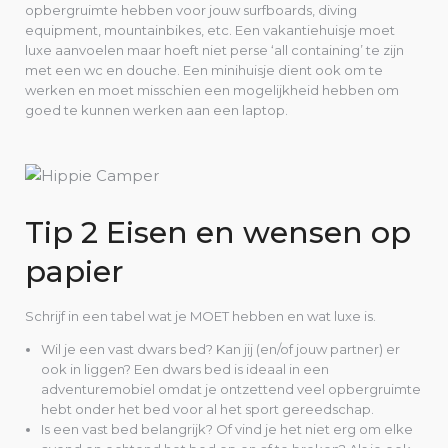
opbergruimte hebben voor jouw surfboards, diving
equipment, mountainbikes, etc. Een vakantiehuisje moet
luxe aanvoelen maar hoeft niet perse ‘all containing’ te zijn
met een wc en douche. Een minihuisje dient ook om te
werken en moet misschien een mogelijkheid hebben om
goed te kunnen werken aan een laptop.
Tip 2 Eisen en wensen op
papier
Schrijf in een tabel wat je MOET hebben en wat luxe is.
Wil je een vast dwars bed? Kan jij (en/of jouw partner) er
ook in liggen? Een dwars bed is ideaal in een
adventuremobiel omdat je ontzettend veel opbergruimte
hebt onder het bed voor al het sport gereedschap.
Is een vast bed belangrijk? Of vind je het niet erg om elke