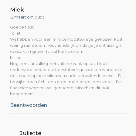
i
Miek
c
12 maart om 08:13
h
Goede tips!!
Toilet:
t
Wij hebben voor een mini composttoiletje gekozen: kost
n
weinig ruimte, is milieuvriendelijk omdat je je ontlasting in
ecozak in ( groen-) afval kunt storten.
a
Milieu:
Nog een aanvulling: het valt me vaak op dat bij dit
v
onderwerp amper en meestal niet gesproken wordt over
de impact op het milieu van oude, vervuilende diesels. Dit,
i
terwijl er toch écht een groot milieuprobleem speelt. De
financiën worden wel genoemd. Misschien dit ook
g
benoemen?
a
Beantwoorden
t
i
Juliette