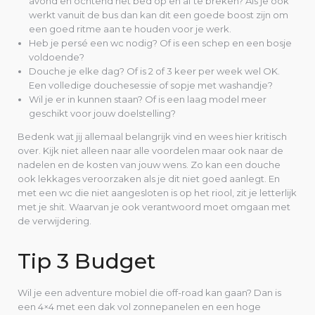
avond en ochtend het bed op en af te breken? Als je ook
werkt vanuit de bus dan kan dit een goede boost zijn om
een goed ritme aan te houden voor je werk.
Heb je persé een wc nodig? Of is een schep en een bosje
voldoende?
Douche je elke dag? Of is 2 of 3 keer per week wel OK.
Een volledige douchesessie of sopje met washandje?
Wil je er in kunnen staan? Of is een laag model meer
geschikt voor jouw doelstelling?
Bedenk wat jij allemaal belangrijk vind en wees hier kritisch
over. Kijk niet alleen naar alle voordelen maar ook naar de
nadelen en de kosten van jouw wens. Zo kan een douche
ook lekkages veroorzaken als je dit niet goed aanlegt. En
met een wc die niet aangesloten is op het riool, zit je letterlijk
met je shit. Waarvan je ook verantwoord moet omgaan met
de verwijdering.
Tip 3 Budget
Wil je een adventure mobiel die off-road kan gaan? Dan is
een 4×4 met een dak vol zonnepanelen en een hoge