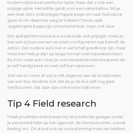
bodemvrijheid een perfecte optie. Maar dat is ook een
prijzige optie. Hetzelfde geldt voor een vakantiebus. Wil je
een leuk retro VolksWagen hippie busje om naar festivals te
gaan of om daarmee weg te trekken? Deze vaak
opgeknapte busjes zijn ontzettend leuk, maar ook duur.
Een spiksplinternieuwe bus is natuurlijk ook prijziger, maar je
kan wel al jouw wensen en eisen configureren wat betreft de
extra’s. Een oudere auto kan in aanschaf goedkoop zijn, maar
misschien heb je dan op lange termijn veel reparatiekosten.
Bij echt oude auto’s kan je veel reparatiekosten besparen als
je zelf handig bent en veel zelf kan repareren.
Stel van te voren af wat je wilt uitgeven aan de koopkosten
van een bus. Bedenk ook dat als je de bus zelf nog gaat
(ver)bouwen, dat daar dan ook kosten bijkomen.
Tip 4 Field research
Maak proefritjes met bussen bij verschillende garages zodat
je een beeld hebt op het rijgevoel, de interieurruimte, overall
feeling, etc. Dit stond ook op onze planning maar we hebben