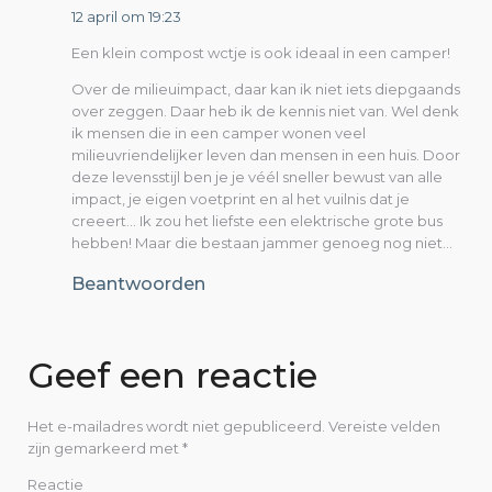
e
12 april om 19:23
Een klein compost wctje is ook ideaal in een camper!
Over de milieuimpact, daar kan ik niet iets diepgaands
over zeggen. Daar heb ik de kennis niet van. Wel denk
ik mensen die in een camper wonen veel
milieuvriendelijker leven dan mensen in een huis. Door
deze levensstijl ben je je véél sneller bewust van alle
impact, je eigen voetprint en al het vuilnis dat je
creeert… Ik zou het liefste een elektrische grote bus
hebben! Maar die bestaan jammer genoeg nog niet…
Beantwoorden
Geef een reactie
Het e-mailadres wordt niet gepubliceerd.
Vereiste velden
zijn gemarkeerd met
*
Reactie