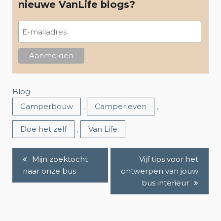
nieuwe VanLife blogs?
Blog
Camperbouw
,
Camperleven
,
Doe het zelf
,
Van Life
Mijn zoektocht
Vijf tips voor het
B
naar onze bus
ontwerpen van jouw
e
bus interieur
r