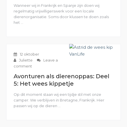
Wanneer wij in Frankrijk en Spanje zijn doen wij
regelmatig vrijwilligerswerk voor een locale
dierenorganisatie. Soms door klussen te doen zoals
het …
“Keuze
voor
Hondenvoer
–
GOOOD
Pet
12 oktober
Food”
Juliette
Leave a
comment
Avonturen als dierenoppas: Deel
5: Het wees kippetje
Op dit moment staan wij een tijdje stil met onze
camper. We verblijven in Bretagne, Frankrijk. Hier
passen wij op de dieren …
“Avonturen
als
dierenoppas:
Deel