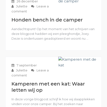
26 december
Juliette
Leave a
comment
Honden bench in de camper
Aandachtspunt! Op het moment van het schrijven van
deze blogpost hadden wij een pleeghondje, Joey.
Deze is ondertussen geadopteerd en woont nu …
“Honden
bench
in
de
camper”
7 september
Juliette
Leave a
comment
Kamperen met een kat: Waar
letten wij op
In deze vorige blogpost schrijf ik hoe wij slaapplekken
vinden voor onze camper. Bij het zoeken naar