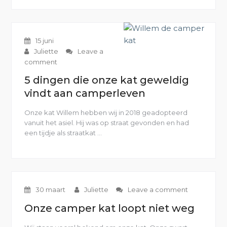
Camper
op
maat
voor
15 juni
kat”
Juliette
Leave a
comment
5 dingen die onze kat geweldig
vindt aan camperleven
Onze kat Willem hebben wij in 2018 geadopteerd
vanuit het asiel. Hij was op straat gevonden en had
een tijdje als straatkat …
“5
dingen
die
onze
kat
geweldig
30 maart
Juliette
Leave a comment
vindt
aan
Onze camper kat loopt niet weg
camperleven”