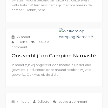
Wij staan vooral bekend om onze kat. Onze zwart
witte kater Willem reist namelijk met ons mee in de
camper. Dankzij hem …
“Onze
camper
kat
loopt
niet
weg”
27 maart
Juliette
Leave a
comment
Ons verblijf op Camping Namasté
In maart zijn wij ongeveer een maand in Nederland
geweest. Gedurende deze maand hebben wij veel
gewerkt. Ook was dit de tijd …
“Ons
verblijf
op
Camping
Namasté”
4 maart
Juliette
Leave a comment