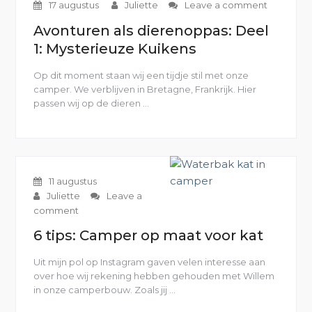
17 augustus
Juliette
Leave a comment
verzopen”
Avonturen als dierenoppas: Deel
1: Mysterieuze Kuikens
Op dit moment staan wij een tijdje stil met onze
camper. We verblijven in Bretagne, Frankrijk. Hier
passen wij op de dieren …
“Avonturen
als
dierenoppas:
Deel
1:
Mysterieuze
11 augustus
Kuikens”
Juliette
Leave a
comment
6 tips: Camper op maat voor kat
Uit mijn pol op Instagram gaven velen interesse aan
over hoe wij rekening hebben gehouden met Willem
in onze camperbouw. Zoals jij …
“6
tips: