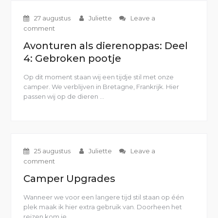
5:
Het
27 augustus
Juliette
Leave a
wees
comment
kippetje”
Avonturen als dierenoppas: Deel
4: Gebroken pootje
Op dit moment staan wij een tijdje stil met onze
camper. We verblijven in Bretagne, Frankrijk. Hier
passen wij op de dieren …
“Avonturen
als
dierenoppas:
Deel
4:
Gebroken
25 augustus
Juliette
Leave a
pootje”
comment
Camper Upgrades
Wanneer we voor een langere tijd stil staan op één
plek maak ik hier extra gebruik van. Doorheen het
reizen kom je …
“Camper