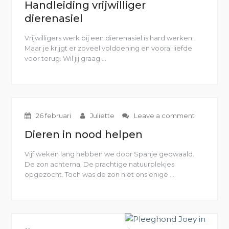
Handleiding vrijwilliger
dierenasiel
Vrijwilligers werk bij een dierenasiel is hard werken.
Maar je krijgt er zoveel voldoening en vooral liefde
voor terug. Wil jij graag …
“Handleiding
vrijwilliger
dierenasiel”
26 februari
Juliette
Leave a comment
Dieren in nood helpen
Vijf weken lang hebben we door Spanje gedwaald.
De zon achterna. De prachtige natuurplekjes
opgezocht. Toch was de zon niet ons enige …
“Dieren
in
nood
helpen”