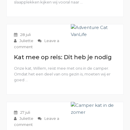
slaapplekken kijken wij vooral naar …
“Kamperen
met
een
kat:
Waar
letten
28 juli
wij
Juliette
Leave a
op”
comment
Kat mee op reis: Dit heb je nodig
Onze kat, Willem, reist mee met ons in de camper.
Omdat het een deel van ons gezin is, moeten wij er
goed …
“Kat
mee
op
reis:
Dit
heb
27 juli
je
Juliette
Leave a
nodig”
comment