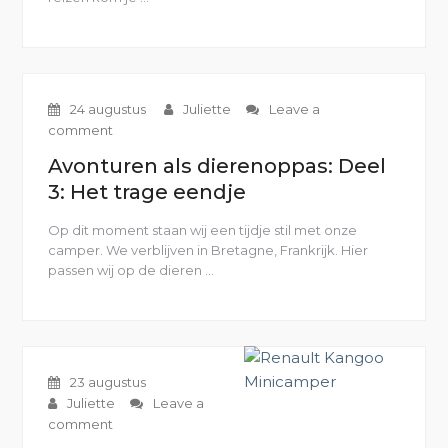
Upgrades”
24 augustus
Juliette
Leave a
comment
Avonturen als dierenoppas: Deel
3: Het trage eendje
Op dit moment staan wij een tijdje stil met onze
camper. We verblijven in Bretagne, Frankrijk. Hier
passen wij op de dieren …
“Avonturen
als
dierenoppas:
Deel
3:
Het
23 augustus
trage
Juliette
Leave a
eendje”
comment