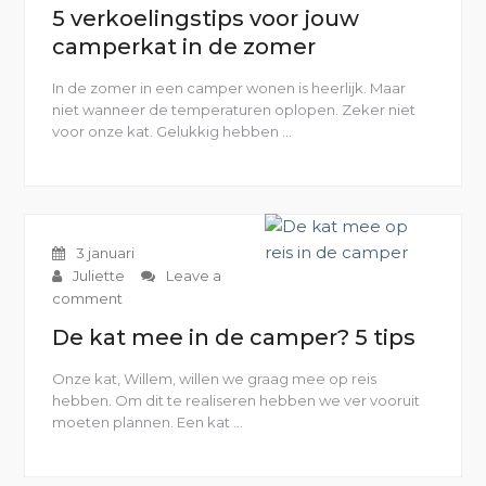
5 verkoelingstips voor jouw
camperkat in de zomer
In de zomer in een camper wonen is heerlijk. Maar
niet wanneer de temperaturen oplopen. Zeker niet
voor onze kat. Gelukkig hebben …
“5
verkoelingstips
voor
jouw
camperkat
in
3 januari
de
Juliette
Leave a
zomer”
comment
De kat mee in de camper? 5 tips
Onze kat, Willem, willen we graag mee op reis
hebben. Om dit te realiseren hebben we ver vooruit
moeten plannen. Een kat …
“De
kat
mee