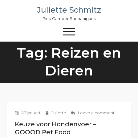
Skip
Juliette Schmitz
to
content
Pink Camper Shenanigans
Tag: Reizen en
Dieren
27 januari
Juliette
Leave a comment
Keuze voor Hondenvoer –
GOOOD Pet Food