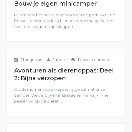
Bouw je eigen minicamper
Mijn meest bezochte blogposts zijn de posts over de
Renault Kangoo. Ik krijg hier ook regelmatig mailtjes
over met vragen. Mijn blogposts …
“Bouw
je
eigen
minicamper”
21 augustus
Juliette
Leave a comment
Avonturen als dierenoppas: Deel
2: Bijna verzopen
Op dit moment staan wij een tijdje stil met onze
camper. We verblijven in Bretagne, Frankrijk. Hier
passen wij op de dieren …
“Avonturen
als
dierenoppas:
Deel
2:
Bijna