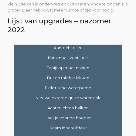
klein. Die kan ik onderweg ook uitvoeren. Andere dingen zijn
groter. Daar heb ik wat meer ruimte of tijd voor nodig.
Lijst van upgrades – nazomer
2022
Aanrecht oliën
Kattenbak ventilatie
Tapijt op maat naaien
Buiten tafeltje lakken
Elektrische waterpomp
Nieuwe externe grijze watertank
Achterlichten balkon
Haakje voor de hoeden
Raam in schuifdeur