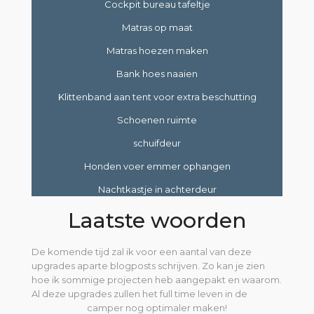
Cockpit bureau tafeltje
Matras op maat
Matras hoezen maken
Bank hoes naaien
Klittenband aan tent voor extra beschutting
Schoenen ruimte
schuifdeur
Honden voer emmer ophangen
Nachtkastje in achterdeur
Laatste woorden
De komende tijd zal ik voor een aantal van deze
upgrades aparte blogposts schrijven. Zo kan je zien
hoe ik sommige projecten heb aangepakt en waarom.
Al deze upgrades zullen het full time leven in de
camper nog optimaler maken!