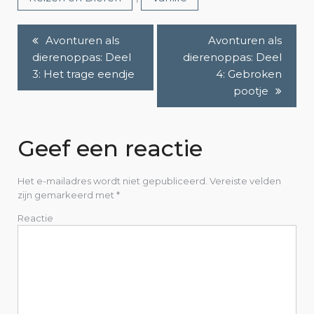
Avonturen als
Avonturen als
B
dierenoppas: Deel
dierenoppas: Deel
e
3: Het trage eendje
4: Gebroken
pootje
r
i
Geef een reactie
c
h
Het e-mailadres wordt niet gepubliceerd.
Vereiste velden
zijn gemarkeerd met
*
t
Reactie
n
a
v