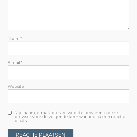
i
g
a
t
Naam
*
i
e
E-mail
*
Website
Mijn naam, e-mailadres en website bewaren in deze
browser voor de volgende keer wanneer ik een reactie
plaats.