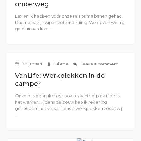
onderweg
Lex en ik hebben vóór onze reis prima banen gehad.
Daarnaast zijn wij ontzettend zuinig. We geven weinig
geld uit aan luxe …
“Van
Life:
Geld
verdienen
onderweg”
30 januari
Juliette
Leave a comment
VanLife: Werkplekken in de
camper
Onze bus gebruiken wij ook als kantoorplek tijdens
het werken. Tijdens de bouw heb ik rekening
gehouden met verschillende werkplekken zodat wij
…
“VanLife:
Werkplekken
in
de
camper”