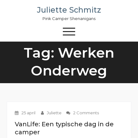
Skip
Juliette Schmitz
to
content
Pink Camper Shenanigans
Tag: Werken
Onderweg
25 april
Juliette
2 Comments
VanLife: Een typische dag in de
camper