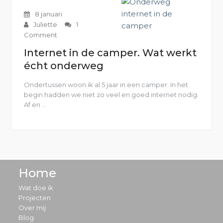
8 januari
Juliette
1
Comment
Internet in de camper. Wat werkt
écht onderweg
Ondertussen woon ik al 5 jaar in een camper. In het
begin hadden we niet zo veel en goed internet nodig.
Af en …
“Internet
in
de
camper.
Wat
werkt
écht
Home
onderweg”
Wat doe ik
Projecten
Over mij
Blog