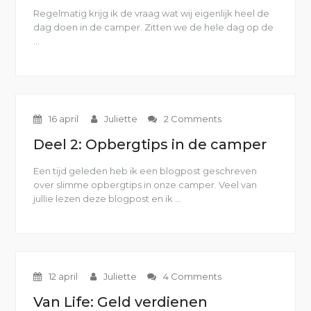
Regelmatig krijg ik de vraag wat wij eigenlijk heel de
dag doen in de camper. Zitten we de hele dag op de
…
“VanLife:
Een
typische
dag
in
de
16 april
Juliette
2 Comments
camper”
Deel 2: Opbergtips in de camper
Een tijd geleden heb ik een blogpost geschreven
over slimme opbergtips in onze camper. Veel van
jullie lezen deze blogpost en ik …
“Deel
2:
Opbergtips
in
de
camper”
12 april
Juliette
4 Comments
Van Life: Geld verdienen