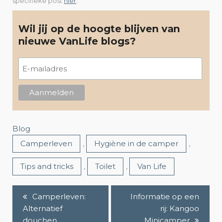
specifieke post
hier
.
Wil jij op de hoogte blijven van
nieuwe VanLife blogs?
Blog
Camperleven
,
Hygiène in de camper
,
Tips and tricks
,
Toilet
,
Van Life
Camperleven:
Informatie op een
B
Alternatief
rij: Kangoo
e
douchen
Minicamper