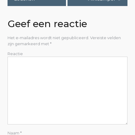
r
i
Geef een reactie
c
Het e-mailadres wordt niet gepubliceerd.
Vereiste velden
h
zijn gemarkeerd met
*
Reactie
t
n
a
v
i
g
a
Naam
*