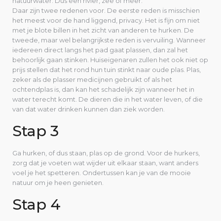
natuurwater. Dus een rivier, zee of meer.
Daar zijn twee redenen voor. De eerste reden is misschien
het meest voor de hand liggend, privacy. Het is fijn om niet
met je blote billen in het zicht van anderen te hurken. De
tweede, maar wel belangrijkste reden is vervuiling. Wanneer
iedereen direct langs het pad gaat plassen, dan zal het
behoorlijk gaan stinken. Huiseigenaren zullen het ook niet op
prijs stellen dat het rond hun tuin stinkt naar oude plas. Plas,
zeker als de plasser medicijnen gebruikt of als het
ochtendplas is, dan kan het schadelijk zijn wanneer het in
water terecht komt. De dieren die in het water leven, of die
van dat water drinken kunnen dan ziek worden.
Stap 3
Ga hurken, of dus staan, plas op de grond. Voor de hurkers,
zorg dat je voeten wat wijder uit elkaar staan, want anders
voel je het spetteren. Ondertussen kan je van de mooie
natuur om je heen genieten.
Stap 4