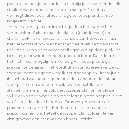
prachtig paradijsje op aarde. En dan kijk je iets verder dan die
struiken waar eetbare bessen aan hangen. Je eetlust
vervliegt direct door al het ranzige toilet papier dat in de
bosjes ligt. Gadver…
Zomaar ergens plassen in de bosjes kan heel veel schade
veroorzaken. Schade aan de planten (brandgevaar) en
dieren (ziekmakende stoffen), schade aan het water, maar
het veroorzaakt ook een negatief beeld van camperaars of
toeristen. Vervolgens wordt het illegaal om op deze plekken
te staan, of er wordt strenger gecontrolleerd. Daardoor is
het niet meer mogelijk om volledig van deze prachtige
plekken te genieten. Het wordt dus voor iedereen verziekt…
Vandaar deze blogpost waar ik het stappenplan uitschrijf die
ik aanhoud wanneer ik geen toilet kan vinden in de natuur.
Voor plassen en poepen heb ik twee verschillende
stappenplannen. Hier volgt het stappenplan om te plassen.
Wil je ook weten waar je op moet letten om te poepen in het
wild? Lees dan deze blogpost. Dit is wel gebaseerd op
plassers die moeten hurken. Mensen met een penis of
plastuit kunnen wel hetzelfde stappenplan volgen! Je kan
dan gewoon genieten van een hoger uitzicht.