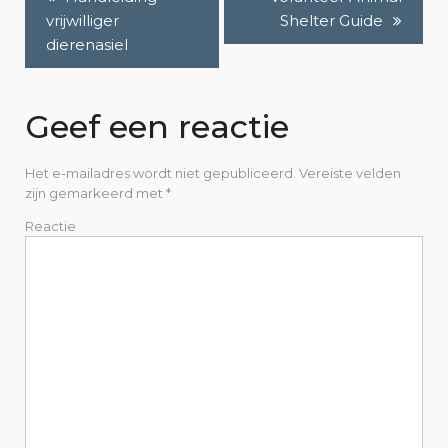
B
vrijwilliger
Shelter Guide
e
dierenasiel
r
i
Geef een reactie
c
Het e-mailadres wordt niet gepubliceerd.
Vereiste velden
h
zijn gemarkeerd met
*
Reactie
t
n
a
v
i
g