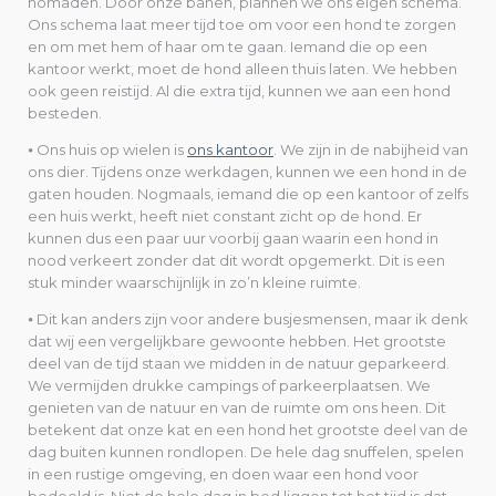
nomaden. Door onze banen, plannen we ons eigen schema.
Ons schema laat meer tijd toe om voor een hond te zorgen
en om met hem of haar om te gaan. Iemand die op een
kantoor werkt, moet de hond alleen thuis laten. We hebben
ook geen reistijd. Al die extra tijd, kunnen we aan een hond
besteden.
⦁ Ons huis op wielen is
ons kantoor
. We zijn in de nabijheid van
ons dier. Tijdens onze werkdagen, kunnen we een hond in de
gaten houden. Nogmaals, iemand die op een kantoor of zelfs
een huis werkt, heeft niet constant zicht op de hond. Er
kunnen dus een paar uur voorbij gaan waarin een hond in
nood verkeert zonder dat dit wordt opgemerkt. Dit is een
stuk minder waarschijnlijk in zo’n kleine ruimte.
⦁ Dit kan anders zijn voor andere busjesmensen, maar ik denk
dat wij een vergelijkbare gewoonte hebben. Het grootste
deel van de tijd staan we midden in de natuur geparkeerd.
We vermijden drukke campings of parkeerplaatsen. We
genieten van de natuur en van de ruimte om ons heen. Dit
betekent dat onze kat en een hond het grootste deel van de
dag buiten kunnen rondlopen. De hele dag snuffelen, spelen
in een rustige omgeving, en doen waar een hond voor