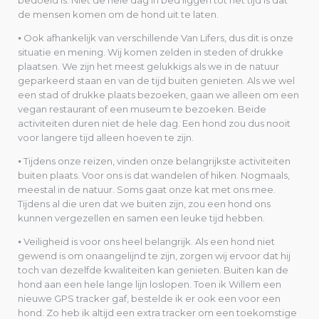
bedoeld is. Niet de hele dag in bed liggen tot het tijd is dat
de mensen komen om de hond uit te laten.
⦁ Ook afhankelijk van verschillende Van Lifers, dus dit is onze
situatie en mening. Wij komen zelden in steden of drukke
plaatsen. We zijn het meest gelukkigs als we in de natuur
geparkeerd staan en van de tijd buiten genieten. Als we wel
een stad of drukke plaats bezoeken, gaan we alleen om een
vegan restaurant of een museum te bezoeken. Beide
activiteiten duren niet de hele dag. Een hond zou dus nooit
voor langere tijd alleen hoeven te zijn.
⦁ Tijdens onze reizen, vinden onze belangrijkste activiteiten
buiten plaats. Voor ons is dat wandelen of hiken. Nogmaals,
meestal in de natuur. Soms gaat onze kat met ons mee.
Tijdens al die uren dat we buiten zijn, zou een hond ons
kunnen vergezellen en samen een leuke tijd hebben.
⦁ Veiligheid is voor ons heel belangrijk. Als een hond niet
gewend is om onaangelijnd te zijn, zorgen wij ervoor dat hij
toch van dezelfde kwaliteiten kan genieten. Buiten kan de
hond aan een hele lange lijn loslopen. Toen ik Willem een
nieuwe GPS tracker gaf, bestelde ik er ook een voor een
hond. Zo heb ik altijd een extra tracker om een toekomstige