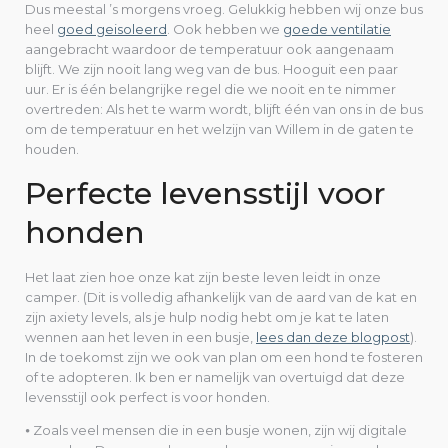
Dus meestal ’s morgens vroeg. Gelukkig hebben wij onze bus
heel
goed geisoleerd
. Ook hebben we
goede ventilatie
aangebracht waardoor de temperatuur ook aangenaam
blijft. We zijn nooit lang weg van de bus. Hooguit een paar
uur. Er is één belangrijke regel die we nooit en te nimmer
overtreden: Als het te warm wordt, blijft één van ons in de bus
om de temperatuur en het welzijn van Willem in de gaten te
houden.
Perfecte levensstijl voor
honden
Het laat zien hoe onze kat zijn beste leven leidt in onze
camper. (Dit is volledig afhankelijk van de aard van de kat en
zijn axiety levels, als je hulp nodig hebt om je kat te laten
wennen aan het leven in een busje,
lees dan deze blogpost
).
In de toekomst zijn we ook van plan om een hond te fosteren
of te adopteren. Ik ben er namelijk van overtuigd dat deze
levensstijl ook perfect is voor honden.
⦁ Zoals veel mensen die in een busje wonen, zijn wij digitale