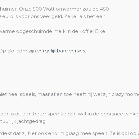
pschuimer. Onze 500 Watt omvormer zou de 450
 euro is voor ons veel geld. Zeker als het een
n warme opgeschuimde melk in de koffie! Elke
Op Bol.com zijn
vergelijkbare versies
.
et heel speels, maar af en toe heeft hij wel zijn crazy m
gen is dit een beter speeltje dan wat in de doorsnee winkels 
uurlijk jachtgedrag.
kt dat zij hier ook enorm graag mee speelt. Ze is dol op d