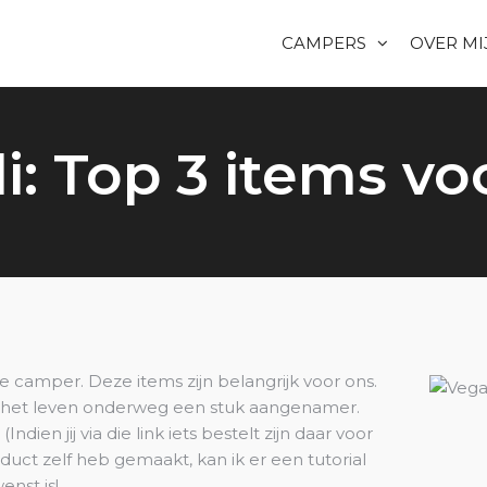
CAMPERS
OVER MI
i: Top 3 items vo
de camper. Deze items zijn belangrijk voor ons.
n het leven onderweg een stuk aangenamer.
Indien jij via die link iets bestelt zijn daar voor
duct zelf heb gemaakt, kan ik er een tutorial
nst is!