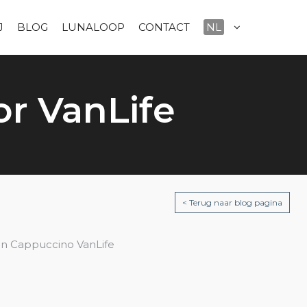
J
BLOG
LUNALOOP
CONTACT
NL
or VanLife
< Terug naar blog pagina