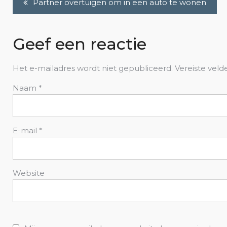
Partner overtuigen om in een auto te wonen
B
e
Geef een reactie
r
Het e-mailadres wordt niet gepubliceerd.
Vereiste vel
Naam
*
i
c
E-mail
*
h
t
Website
n