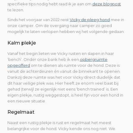
specifieke tips nodig hebt raad ik je aan om
deze blogpost
te lezen.
Sinds het voorjaar van 2022 reist
Vicky de pleeg hond
mee in
onze camper. Om de overgang naar camper zo goed
mogelijk te laten verlopen hebben wij het volgende gedaan:
Kalm plekje
Vanaf het begin lieten we Vicky rusten en slapen in haar
‘bench’. Onder onze bank heb ik een
opbergruimte
opgeofferd
om te dienen als ruimte voor de hond. Deze is
vanuit de achterdeuren én vanuit de binnekant te openen.
Dankzij deze ruimte was het voor Vicky direct duidelijk dat
dit haar veilige plek was. Hier heeft ze enorm veel baat bij
gehad (terwijl ze eigenlijk niet eens ‘bench trained’ is. Een
eigen plekje, rustig weggestopt, is heel fijn voor een hond in
een nieuwe situatie.
Regelmaat
Naast een rustig plekje is rust en regelmaat het meest
belangrijke voor de hond. Vicky kende ons nog niet. We