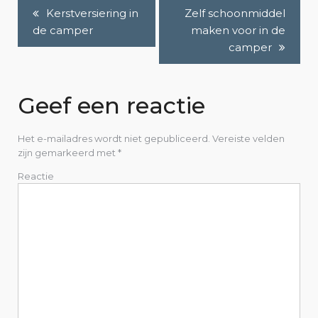
Kerstversiering in
Zelf schoonmiddel
B
de camper
maken voor in de
e
camper
r
i
Geef een reactie
c
Het e-mailadres wordt niet gepubliceerd.
Vereiste velden
h
zijn gemarkeerd met
*
Reactie
t
n
a
v
i