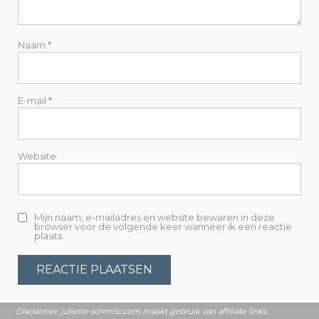
g
a
Naam
*
t
i
E-mail
*
e
Website
Mijn naam, e-mailadres en website bewaren in deze
browser voor de volgende keer wanneer ik een reactie
plaats.