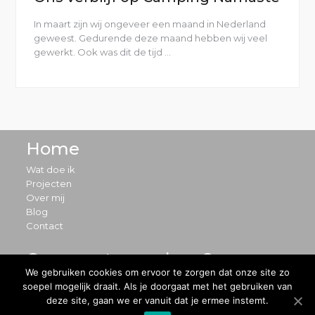
In maart zijn wij ongeveer een maand in Nederland
geweest. Gedurende deze maand hebben wij veel
gewerkt. Ook was dit de tijd …
“Ons
verblijf
op
Camping
Namasté”
Home
Wat doe ik
Projecten
Over mij
Blog
Contact
Ons avontuur volgen?
We gebruiken cookies om ervoor te zorgen dat onze site zo
soepel mogelijk draait. Als je doorgaat met het gebruiken van
deze site, gaan we er vanuit dat je ermee instemt.