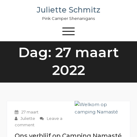
Skip
Juliette Schmitz
to
content
Pink Camper Shenanigans
Dag: 27 maart
2022
27 maart
Juliette
Leave a
comment
Ons verblijf op Camping Namasté