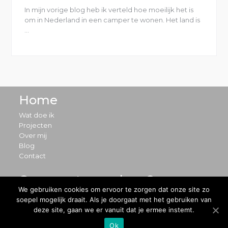
In mijn vorige blog heb ik verteld hoe moeilijk het is
om in Nederland in een camper te wonen. Het land is
…
“Overnachten
in
een
stad
met
de
camper”
Home
Wat doe ik
Projecten
Over mij
Blog
Contact
Ons avontuur volgen?
We gebruiken cookies om ervoor te zorgen dat onze site zo
soepel mogelijk draait. Als je doorgaat met het gebruiken van
deze site, gaan we er vanuit dat je ermee instemt.
Ok