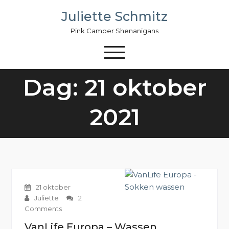
Skip
Juliette Schmitz
to
content
Pink Camper Shenanigans
Dag: 21 oktober
2021
21 oktober
Juliette
2
Comments
VanLife Europa – Wassen