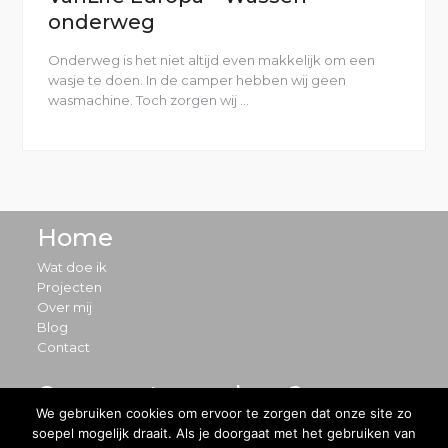
onderweg
Onderweg is het niet altijd even makkelijk om een
wasje te doen. In de camper hebben wij geen
wasmachine. Toch zorgen wij …
“VanLife
Europa
–
Wassen
onderweg”
Home
Wat doe ik
Projecten
Over mij
Blog
Contact
Ons avontuur volgen?
We gebruiken cookies om ervoor te zorgen dat onze site zo
soepel mogelijk draait. Als je doorgaat met het gebruiken van